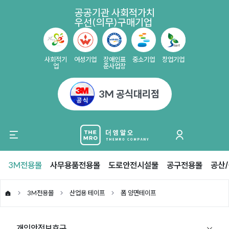
공공기관 사회적가치
우선(의무)구매기업
사회적기
여성기업
장애인표
중소기업
창업기업
업
준사업장
3M 공식대리점
3M전용몰
사무용품전용몰
도로안전시설물
공구전용몰
공산
3M전용몰
산업용 테이프
폼 양면테이프
개인안전보호구