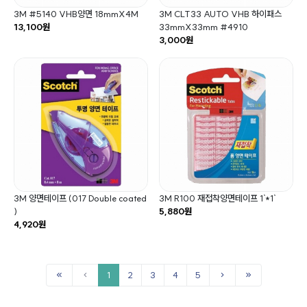
3M #5140 VHB양면 18mmX4M
3M CLT33 AUTO VHB 하이패스
13,100원
33mmX33mm #4910
3,000원
3M 양면테이프 (017 Double coated
3M R100 재접착양면테이프 1`*1`
)
5,880원
4,920원
1
2
3
4
5