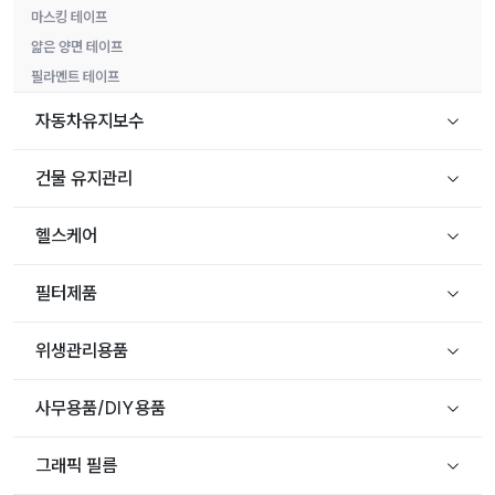
마스킹 테이프
얇은 양면 테이프
필라멘트 테이프
자동차유지보수
건물 유지관리
헬스케어
필터제품
위생관리용품
사무용품/DIY용품
그래픽 필름