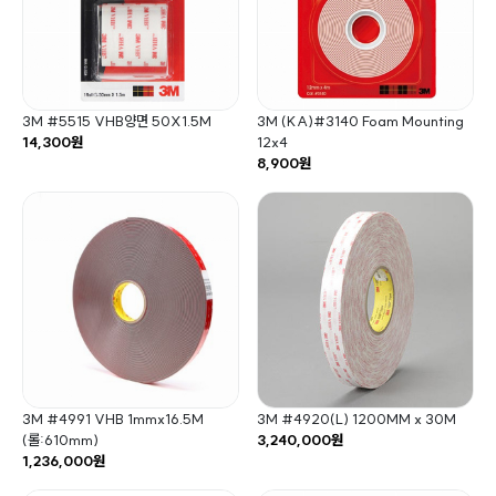
3M #5515 VHB양면 50X1.5M
3M (KA)#3140 Foam Mounting
14,300원
12x4
8,900원
3M #4991 VHB 1mmx16.5M
3M #4920(L) 1200MM x 30M
(롤:610mm)
3,240,000원
1,236,000원