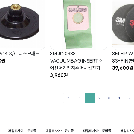
914 S/C 디스크패드
3M #20338
3M HP WH
0원
VACUUMBAGINSERT 에
8S-FIN(
어샌더기먼지주머니집진기
39,600원
3,960원
1
2
3
4
5
패밀리사이트 준비중
패밀리사이트 준비중
패밀리사이트 준비중
패밀리사