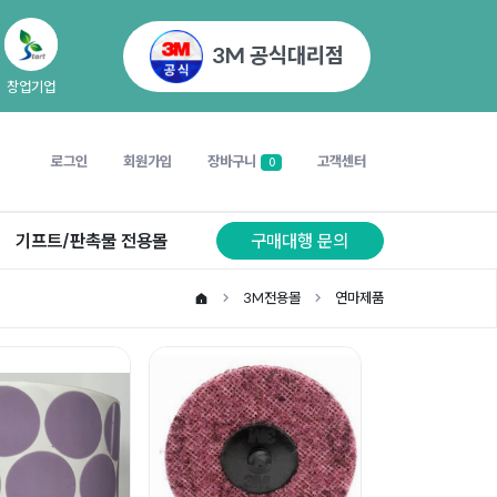
3M 공식대리점
창업기업
로그인
회원가입
장바구니
고객센터
0
기프트/판촉물 전용몰
구매대행 문의
3M전용몰
연마제품