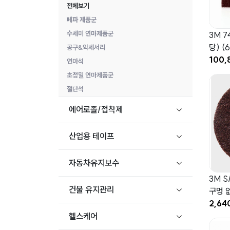
전체보기
페파 제품군
수세미 연마제품군
3M 7
당) (6
공구&악세서리
100,
연마석
초정밀 연마제품군
절단석
에어로졸/접착제
산업용 테이프
자동차유지보수
3M 
건물 유지관리
구멍 
2,64
헬스케어