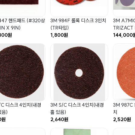
447 핸드패드 (#320상
3M 984F 롤록 디스크 3인치
3M A7MI
IN X 9IN)
(TR타입)
TRIZACT 
800원
1,800원
144,000
S/C 디스크 4인치(내경
3M S/C 디스크 4인치(내경
3M 987C
없음)
홀 있음)
치
0원
2,640원
2,520원