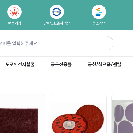
여성기업
장애인표준사업장
중소기업
도로안전시설물
공구전용몰
공산/식료품/렌탈