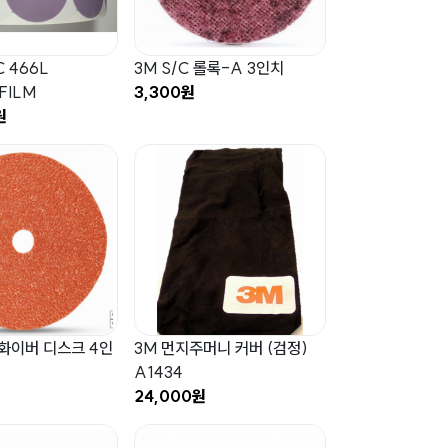
C 466L
3M S/C 롤록-A 3인치
FILM
3,300원
원
 화이버 디스크 4인
3M 먼지주머니 커버 (검정)
A1434
24,000원