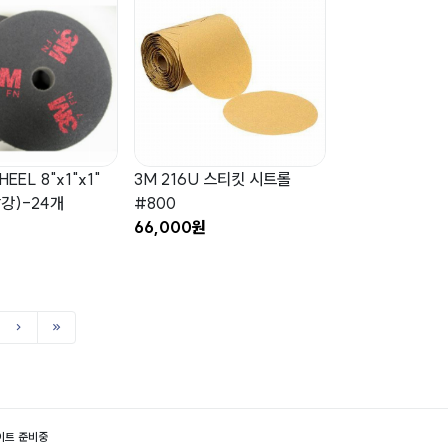
EEL 8"x1"x1"
3M 216U 스티킷 시트롤
빨강)-24개
#800
66,000원
이트 준비중