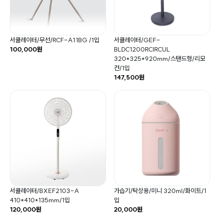
서큘레이터/무선/RCF-A11BG /1입
서큘레이터/GEF-
100,000원
BLDC1200RCIRCUL
320*325*920mm/스탠드형/리모
컨/1입
147,500원
서큘레이터/BXEF2103-A
가습기/탁상용/미니 320ml/화이트/1
410*410*135mm/1입
입
120,000원
20,000원