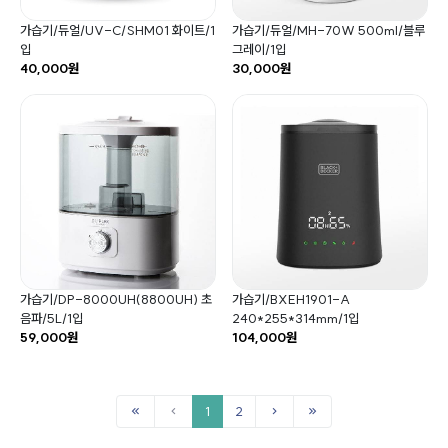
가습기/듀얼/UV-C/SHM01 화이트/1
가습기/듀얼/MH-70W 500ml/블루
입
그레이/1입
40,000원
30,000원
가습기/DP-8000UH(8800UH) 초
가습기/BXEH1901-A
음파/5L/1입
240*255*314mm/1입
59,000원
104,000원
1
2