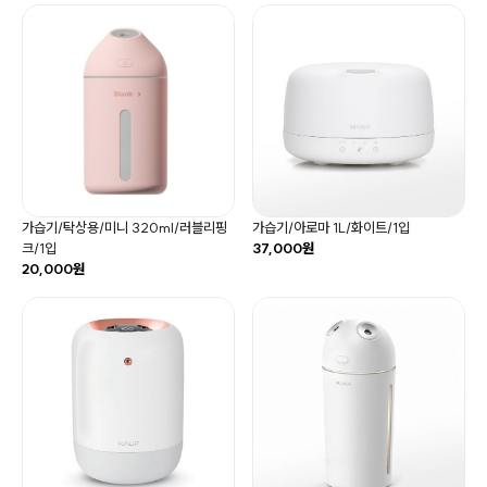
가습기/탁상용/미니 320ml/러블리핑
가습기/아로마 1L/화이트/1입
크/1입
37,000원
20,000원