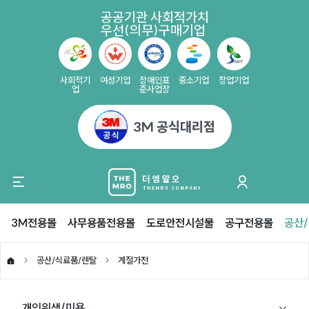
공공기관 사회적가치
우선(의무)구매기업
사회적기
여성기업
장애인표
중소기업
창업기업
업
준사업장
3M 공식대리점
3M전용몰
사무용품전용몰
도로안전시설물
공구전용몰
공산
공산/식료품/렌탈
계절가전
개인위생/미용