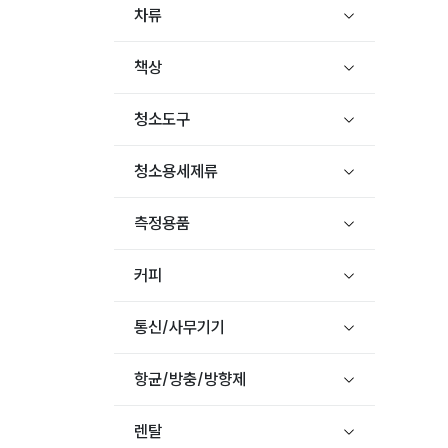
차류
책상
청소도구
청소용세제류
측정용품
커피
통신/사무기기
항균/방충/방향제
렌탈