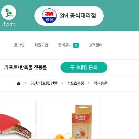
3M 공식대리점
창업기업
로그인
회원가입
장바구니
고객센터
0
기프트/판촉물 전용몰
구매대행 문의
공산/식료품/렌탈
스포츠용품
탁구용품