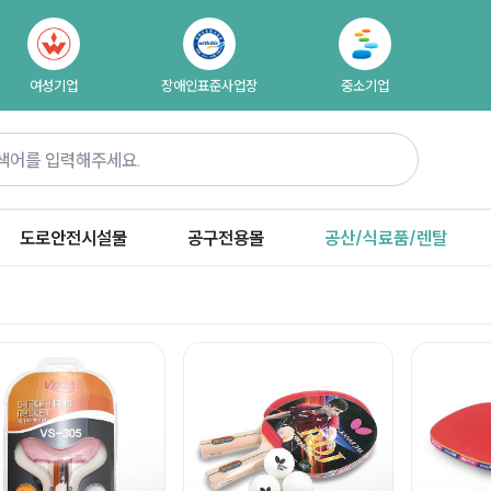
여성기업
장애인표준사업장
중소기업
도로안전시설물
공구전용몰
공산/식료품/렌탈