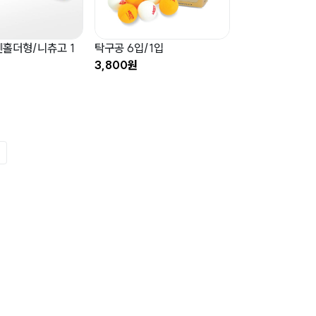
홀더형/니츄고 1
탁구공 6입/1입
3,800원