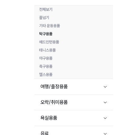
전체보기
줄넘기
기타 운동용품
탁구용품
배드민턴용품
테니스용품
야구용품
축구용품
헬스용품
여행/출장용품
오락/취미용품
욕실용품
음료