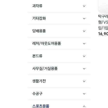
과자류
탁구라
기타잡화
형/V
입/1
담배용품
16,9
레져/아웃도어용품
본드류
사무실/거실용품
생활가전
수공구
스포츠용품