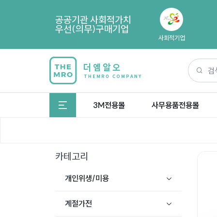
공공기관 사회적가치
우선(의무)구매기업
사회적기업
3M전용몰
사무용품전용몰
카테고리
개인위생/미용
계절가전