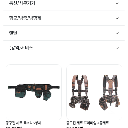
통신/사무기기
항균/방충/방향제
렌탈
(용역)서비스
공구집 세트 독수리5형제
공구집 세트 프리미엄 4종세트