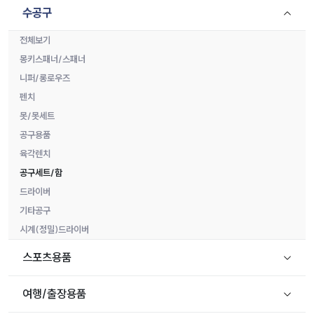
수공구
전체보기
몽키스패너/스패너
니퍼/롱로우즈
펜치
못/못세트
공구용품
육각렌치
공구세트/함
드라이버
기타공구
시계(정밀)드라이버
스포츠용품
여행/출장용품