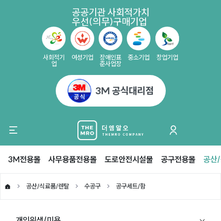
공공기관 사회적가치
우선(의무)구매기업
사회적기
여성기업
장애인표
중소기업
창업기업
업
준사업장
3M 공식대리점
3M전용몰
사무용품전용몰
도로안전시설물
공구전용몰
공산
공산/식료품/렌탈
수공구
공구세트/함
개인위생/미용