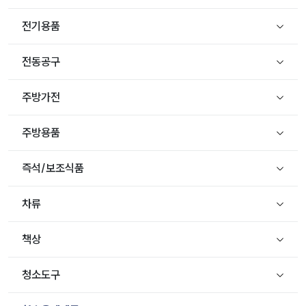
전기용품
전동공구
주방가전
주방용품
즉석/보조식품
차류
책상
청소도구