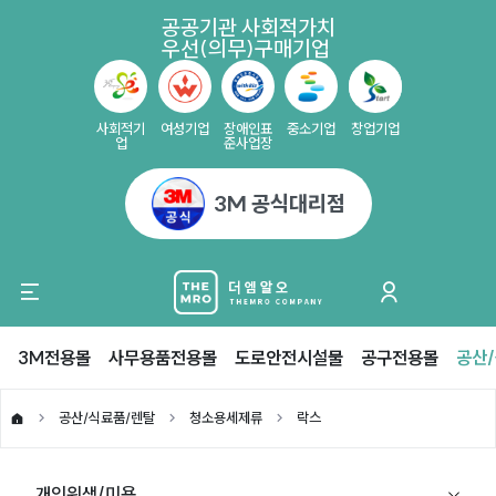
공공기관 사회적가치
우선(의무)구매기업
사회적기
여성기업
장애인표
중소기업
창업기업
업
준사업장
3M 공식대리점
3M전용몰
사무용품전용몰
도로안전시설물
공구전용몰
공산
공산/식료품/렌탈
청소용세제류
락스
개인위생/미용