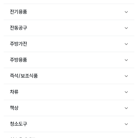
전기용품
전동공구
주방가전
주방용품
즉석/보조식품
차류
책상
청소도구