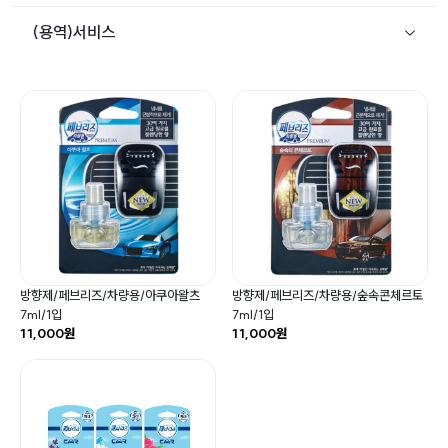
(용역)서비스
방향제/페브리즈/차량용/아쿠아왈츠
방향제/페브리즈/차량용/숲속콘체르토
7ml/1입
7ml/1입
11,000원
11,000원