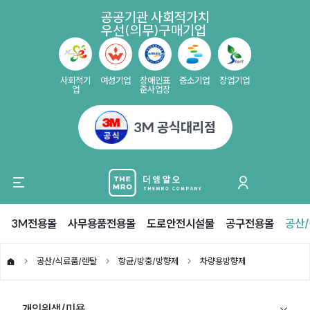
공공기관 사회적가치
우선(의무)구매기업
사회적기
여성기업
장애인표
중소기업
창업기업
업
준사업장
3M 공식대리점
3M전용몰
사무용품전용몰
도로안전시설물
공구전용몰
공산
공산/식료품/렌탈
항균/방충/방향제
차량용방향제
개인위생/미용