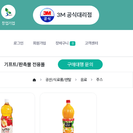
3M 공식대리점
창업기업
로그인
회원가입
장바구니
고객센터
0
기프트/판촉물 전용몰
구매대행 문의
공산/식료품/렌탈
음료
주스