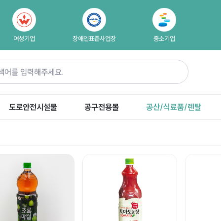
여성기업
장애인표준사업장
중소기업
도로안전시설물
공구전용몰
공산/식료품/렌탈