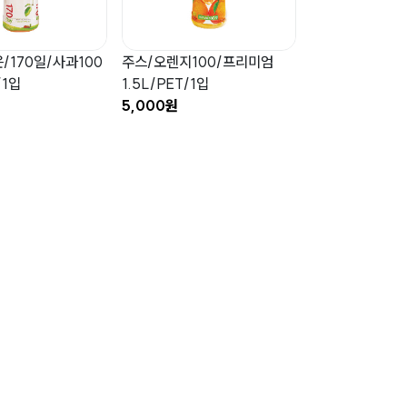
/170일/사과100
주스/오렌지100/프리미엄
/1입
1.5L/PET/1입
5,000원