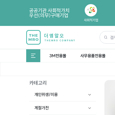
공공기관 사회적가치
우선(의무)구매기업
사회적기업
3M전용몰
사무용품전용몰
카테고리
개인위생/미용
계절가전