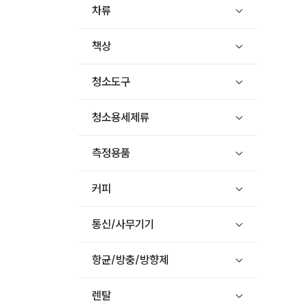
차류
책상
청소도구
청소용세제류
측정용품
커피
통신/사무기기
항균/방충/방향제
렌탈