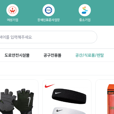
여성기업
장애인표준사업장
중소기업
도로안전시설물
공구전용몰
공산/식료품/렌탈