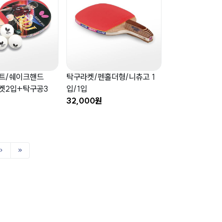
트/쉐이크핸드
탁구라켓/펜홀더형/니츄고 1
라켓2입+탁구공3
입/1입
32,000원