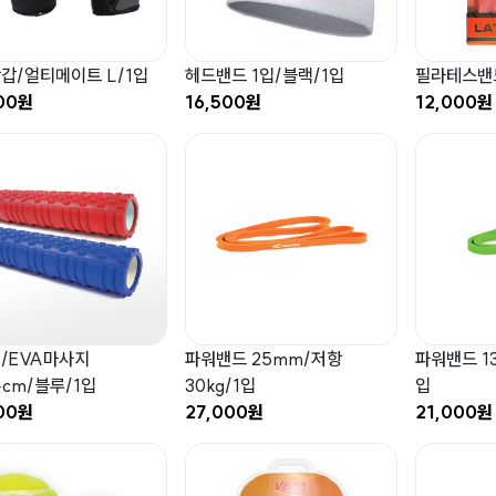
갑/얼티메이트 L/1입
헤드밴드 1입/블랙/1입
필라테스밴드
00원
16,500원
12,000원
/EVA마사지
파워밴드 25mm/저항
파워밴드 13
4cm/블루/1입
30kg/1입
입
00원
27,000원
21,000원