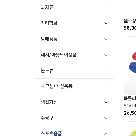
과자류
헬스장
기타잡화
58,3
담배용품
레져/아웃도어용품
본드류
사무실/거실용품
폼롤러
생활가전
61*1
26,5
수공구
스포츠용품