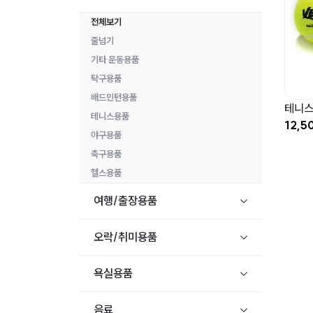
전체보기
줄넘기
기타 운동용품
탁구용품
배드민턴용품
테니스
테니스용품
12,5
야구용품
축구용품
헬스용품
여행/출장용품
오락/취미용품
욕실용품
음료