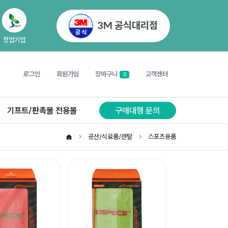
3M 공식대리점
창업기업
로그인
회원가입
장바구니
고객센터
0
기프트/판촉물 전용몰
구매대행 문의
공산/식료품/렌탈
스포츠용품