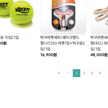
공 10입/1입
탁구라켓세트/쉐이크핸드
탁구라켓세
00원
형/VS150 라켓1입+탁구공2
형/RDJ 
입/1입
입/1입
16,900원
48,000원
1
2
3
4