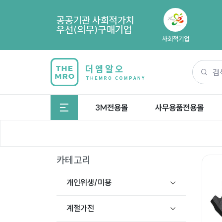
공공기관 사회적가치
우선(의무)구매기업
사회적기업
3M전용몰
사무용품전용몰
카테고리
개인위생/미용
계절가전