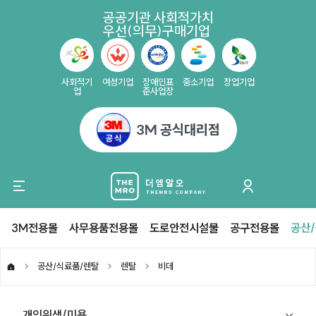
공공기관 사회적가치
우선(의무)구매기업
사회적기
여성기업
장애인표
중소기업
창업기업
업
준사업장
3M 공식대리점
3M전용몰
사무용품전용몰
도로안전시설물
공구전용몰
공산
공산/식료품/렌탈
렌탈
비데
개인위생/미용