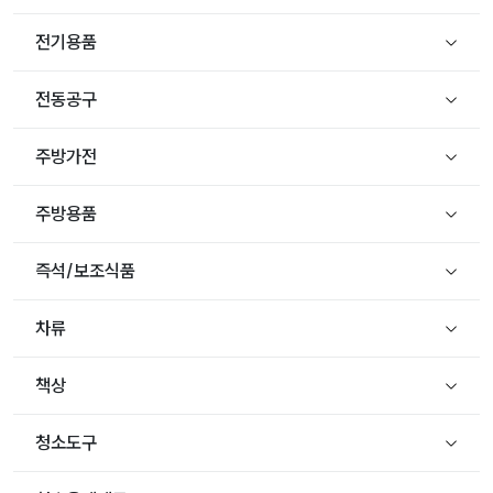
전기용품
전동공구
주방가전
주방용품
즉석/보조식품
차류
책상
청소도구