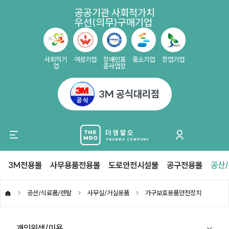
공공기관 사회적가치
우선(의무)구매기업
사회적기
여성기업
장애인표
중소기업
창업기업
업
준사업장
3M 공식대리점
3M전용몰
사무용품전용몰
도로안전시설물
공구전용몰
공산
공산/식료품/렌탈
사무실/거실용품
가구보호용품안전장치
개인위생/미용