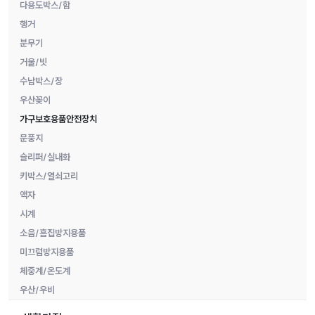
다용도박스/함
행거
분무기
거울/빗
수납박스/장
우산꽂이
가구보호용품안전장치
문풍지
슬리퍼/실내화
키박스/열쇠고리
액자
시계
소음/흠집방지용품
미끄럼방지용품
체중계/온도계
우산/우비