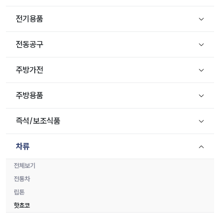
전기용품
전동공구
주방가전
주방용품
즉석/보조식품
차류
전체보기
전통차
립톤
핫쵸코