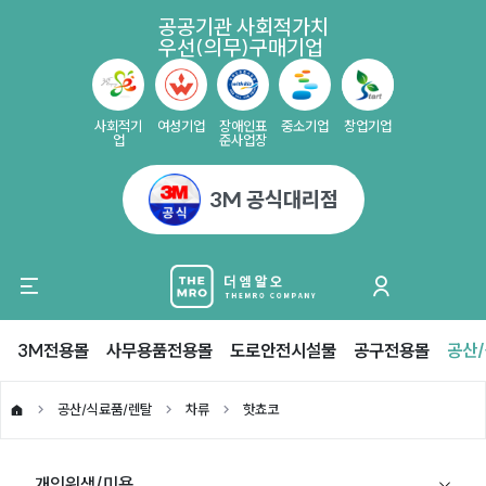
공공기관 사회적가치
우선(의무)구매기업
사회적기
여성기업
장애인표
중소기업
창업기업
업
준사업장
3M 공식대리점
3M전용몰
사무용품전용몰
도로안전시설물
공구전용몰
공산
공산/식료품/렌탈
차류
핫쵸코
개인위생/미용