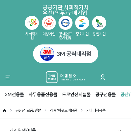
공공기관 사회적가치
우선(의무)구매기업
사회적기
여성기업
장애인표
중소기업
창업기업
업
준사업장
3M 공식대리점
3M전용몰
사무용품전용몰
도로안전시설물
공구전용몰
공산
공산/식료품/렌탈
레져/아웃도어용품
기타레져용품
개인위생/미용