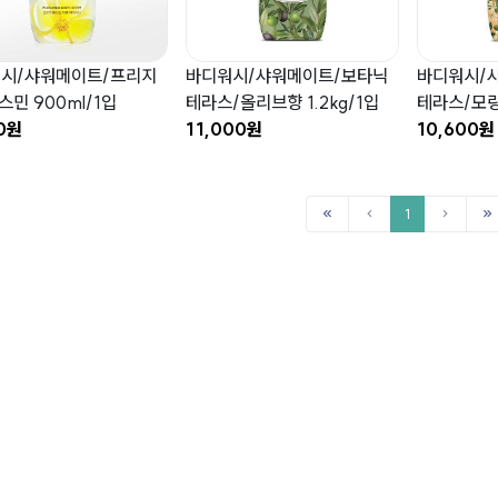
시/샤워메이트/프리지
바디워시/샤워메이트/보타닉
바디워시/
스민 900ml/1입
테라스/올리브향 1.2kg/1입
테라스/모링가
0원
11,000원
10,600원
1