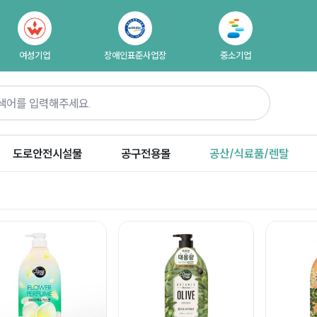
여성기업
장애인표준사업장
중소기업
도로안전시설물
공구전용몰
공산/식료품/렌탈