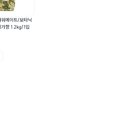
샤워메이트/보타닉
향 1.2kg/1입