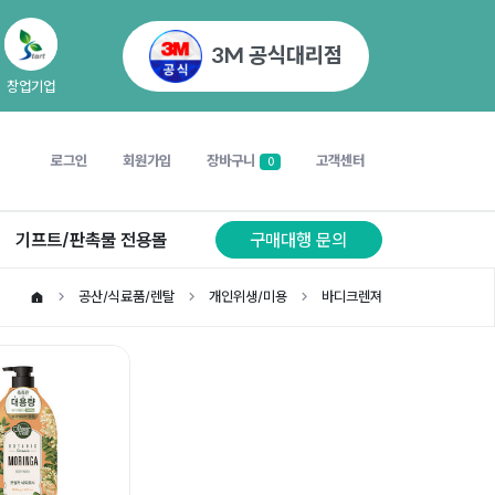
3M 공식대리점
창업기업
로그인
회원가입
장바구니
고객센터
0
기프트/판촉물 전용몰
구매대행 문의
공산/식료품/렌탈
개인위생/미용
바디크렌져