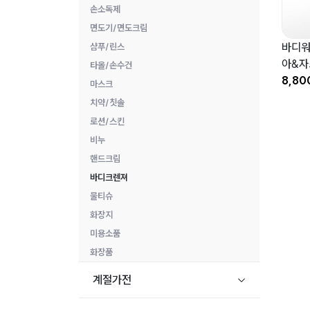
손소독제
면도기/면도크림
바디워
샴푸/린스
아&자
타올/손수건
8,80
마스크
치약/칫솔
로션/스킨
비누
핸드크림
바디크렌져
물티슈
화장지
미용소품
화장품
계절가전