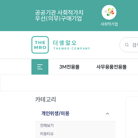
공공기관 사회적가치
우선(의무)구매기업
사회적기업
3M전용몰
사무용품전용몰
카테고리
개인위생/미용
전체보기
미용티슈