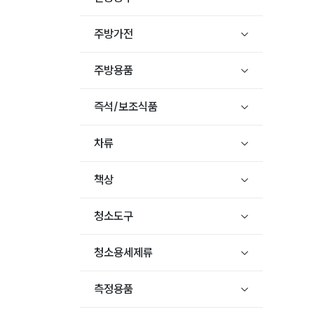
주방가전
주방용품
즉석/보조식품
차류
책상
청소도구
청소용세제류
측정용품