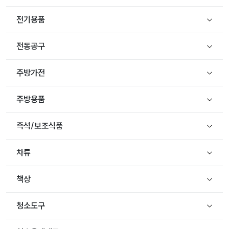
전기용품
전동공구
주방가전
주방용품
즉석/보조식품
차류
책상
청소도구