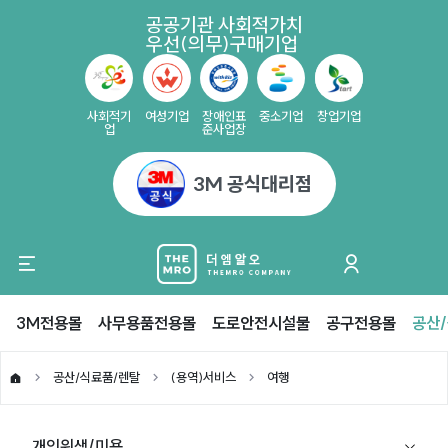
공공기관 사회적가치
우선(의무)구매기업
사회적기
여성기업
장애인표
중소기업
창업기업
업
준사업장
3M 공식대리점
3M전용몰
사무용품전용몰
도로안전시설물
공구전용몰
공산
공산/식료품/렌탈
(용역)서비스
여행
개인위생/미용